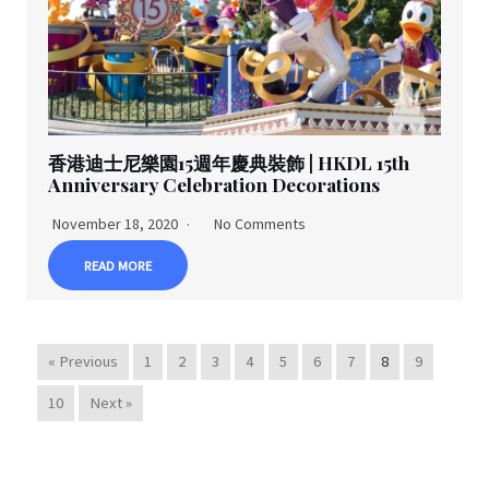
香港迪士尼樂園15週年慶典裝飾 | HKDL 15th
Anniversary Celebration Decorations
November 18, 2020
No Comments
READ MORE
« Previous
1
2
3
4
5
6
7
8
9
10
Next »