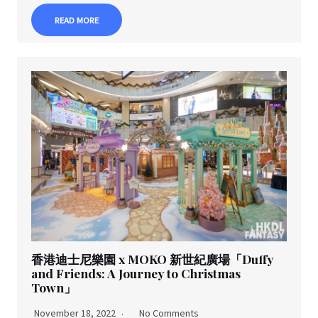
READ MORE
香港迪士尼樂園 x MOKO 新世紀廣場「Duffy
and Friends: A Journey to Christmas
Town」
November 18, 2022
No Comments