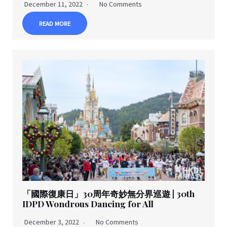
December 11, 2022
No Comments
READ MORE
「國際復康日」30周年奇妙無分界巡遊 | 30th
IDPD Wondrous Dancing for All
December 3, 2022
No Comments