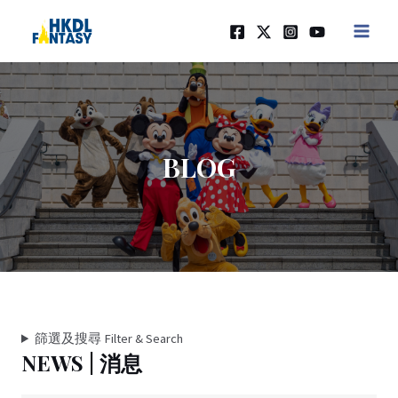
Skip
MAIN
to
MEN
content
BLOG
篩選及搜尋 Filter & Search
NEWS | 消息