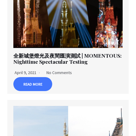
全新城堡燈光及夜間匯演測試 | MOMENTOUS:
Nighttime Spectacular Testing
April 9, 2021
No Comments
READ MORE