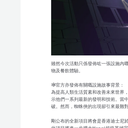
雖然今次活動只係發佈咗一張設施內嘅
物及餐飲體驗。
🕸️官方亦發佈有關嘅設施故事背景：
為提高人類生活質素和改善未來世界
示他們一系列最新的發明和技術。當
破。然而，蜘蛛俠的出現卻引來最難
剛公布的全新項目將會是香港迪士尼於
此項目將進一步擴大Marvel超級英