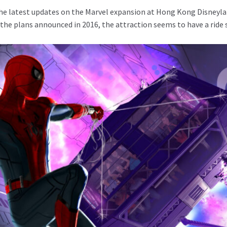
he latest updates on the Marvel expansion at Hong Kong Disneylan
he plans announced in 2016, the attraction seems to have a ride 