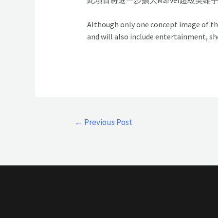
Although only one concept image of the 
and will also include entertainment, sh
←
Previous Post