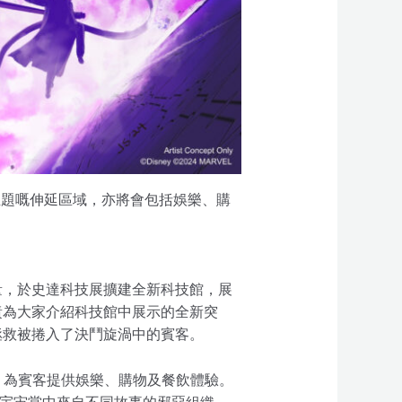
主題嘅伸延區域，亦將會包括娛樂、購
量，於史達科技展擴建全新科技館，展
責為大家介紹科技館中展示的全新突
拯救被捲入了決鬥旋渦中的賓客。
域，為賓客提供娛樂、購物及餐飲體驗。
el宇宙當中來自不同故事的邪惡組織。