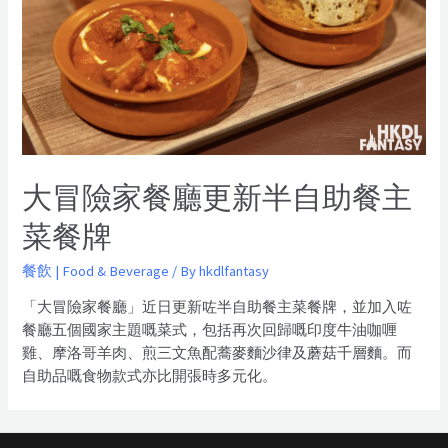
大冒險家餐廳更新半自助餐主
菜餐牌
餐飲 | Food & Beverage
/ By
hkdlfantasy
「大冒險家餐廳」近日更新咗半自助餐主菜餐牌，並加入咗
餐廳五個國家主題嘅菜式，包括再次回歸嘅印度牛油咖喱
雞、摩洛哥羊肉、煎三文魚配蕎麥麵沙律及蘑菇千層麵。而
自助品嘅食物款式亦比開張時多元化。