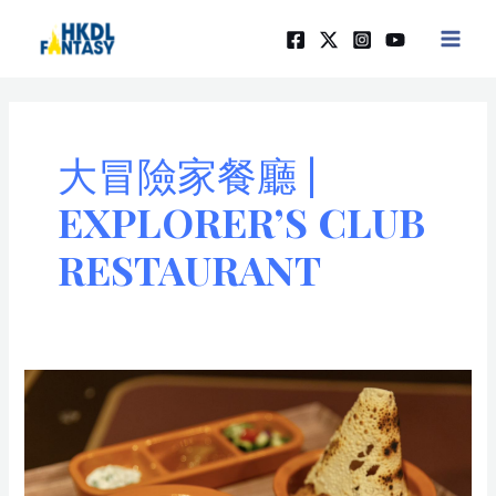
Skip
MAIN
to
MEN
content
大冒險家餐廳 |
EXPLORER’S CLUB
RESTAURANT