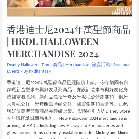
節
商
品
|
香港迪士尼2024年萬聖節商品
HKDL
Halloween
| HKDL HALLOWEEN
Merchandise
MERCHANDISE 2024
2024
Disney Halloween Time
,
商品 | Merchandise
,
節慶活動 | Seasonal
Events
/ By
hkdlfantasy
香港迪士尼2024年萬聖節商品已經陸續上架。 今年樂園有自
家嘅新造型米奇與好友系列商品，亦設計咗米奇與好友化身
成幽靈嘅系列。新商品包括米奇及米妮毛公仔鎖匙扣、鋼牙
大鼻毛公仔、米奇幽靈膊頭公仔、幽靈鎖匙扣盲盒等。Duffy
與好友萬聖節新商品亦陸續上架。 樂園亦引入咗Disney Store
今年嘅怪誕城商品系列。 New Halloween 2024 merchandise is
arriving at HKDL. Including new Mickey and Friends series and
ghost series. Items currently available includes Mickey and Minnie