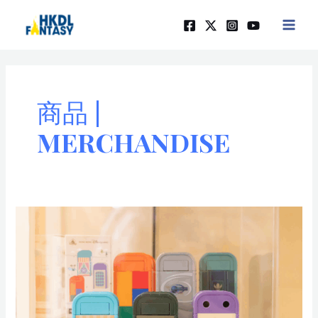
Skip
Posts
MAIN
to
pagination
MEN
content
商品 |
MERCHANDISE
Fantasy
月
報
(2024
月
8
月)