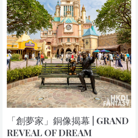
|
Grand
Reveal
of
Dream
Makers
Statue
「創夢家」銅像揭幕 | GRAND
REVEAL OF DREAM