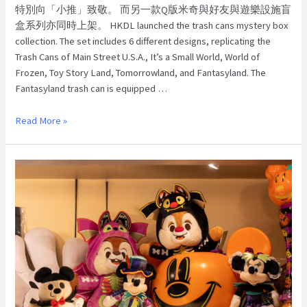
特別向「小推」致敬。 而另一款Q版米奇與好友與遊樂設施盲
盒系列亦同時上架。 HKDL launched the trash cans mystery box
collection. The set includes 6 different designs, replicating the
Trash Cans of Main Street U.S.A., It’s a Small World, World of
Frozen, Toy Story Land, Tomorrowland, and Fantasyland. The
Fantasyland trash can is equipped …
Read More »
香
港
迪
士
尼
2024
年
萬
聖