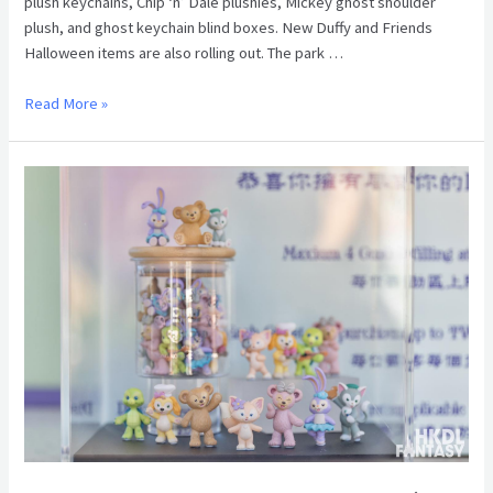
plush keychains, Chip ‘n’ Dale plushies, Mickey ghost shoulder
plush, and ghost keychain blind boxes. New Duffy and Friends
Halloween items are also rolling out. The park …
Read More »