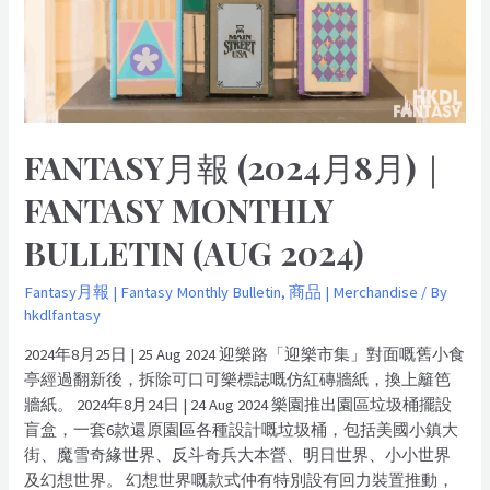
｜
Fantasy
Monthly
Bulletin
(Aug
2024)
FANTASY月報 (2024月8月)｜
FANTASY MONTHLY
BULLETIN (AUG 2024)
Fantasy月報 | Fantasy Monthly Bulletin
,
商品 | Merchandise
/ By
hkdlfantasy
2024年8月25日 | 25 Aug 2024 迎樂路「迎樂市集」對面嘅舊小食
亭經過翻新後，拆除可口可樂標誌嘅仿紅磚牆紙，換上籬笆
牆紙。 2024年8月24日 | 24 Aug 2024 樂園推出園區垃圾桶擺設
盲盒，一套6款還原園區各種設計嘅垃圾桶，包括美國小鎮大
街、魔雪奇緣世界、反斗奇兵大本營、明日世界、小小世界
及幻想世界。 幻想世界嘅款式仲有特別設有回力裝置推動，