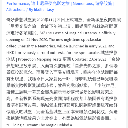
Performance
,
迪士尼星夢光影之旅 | Momentous
,
遊樂設施 |
Attractions
/ By
hkdlfantasy
奇妙夢想城堡於2020年11月21日正式開放。全新城堡夜間匯演
「星夢光影之旅」會於下年初上演，而樂園早前就為夜間匯
演進行各項測試。￼ The Castle of Magical Dreams is officially
opening on 21 Nov 2020. The new nighttime spectacular
called Cherish the Memories, will be launched in early 2021, and
HKDL previously carried out tests for the spectacular. 城堡投影
測試 | Projection Mapping Tests 更新 Updates: 2 Apr 2021 「奇妙
夢想城堡故事展」入面首次披露咗「星夢光影之旅」多個場
景嘅投影概念。而展覽入面曝光嘅場景，喺去年測試期間都
有出現過。我哋今日大家對比一吓，睇睇呢幾個已曝光嘅場
景喺實際投影測試嘅時候，效果究竟係點樣。 「小熊維尼」
蜜糖主題嘅一幕完全能夠顯示奇妙夢想城堡投影嘅質素之
高。全新投影系統嘅光亮度同清晰程度都比樂園舊有嘅投影
表演有顯著改善。喺城堡主樓頂部可以睇到蜜蜂巢嘅花紋好
似融入咗城堡，完全遮蓋城堡上面本來嘅顏色同花紋。旁邊
蜜糖滴溜嘅效果亦非常突出，冇因為城堡結構影響畫面。 In
“Building a Dream: The Magic Behind a …