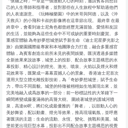
「懷緬之時」一章是一個激動人心的時刻，邀請賓客回想自
己的人生導師和指導者，並對那些在人生旅程中幫助過他們
的人表達謝意。《玩轉極樂園》中的米哥與阿德，以及《沖
天救兵》的小飛和卡叔的影像將在這章節出現。 最終章 在最
終章中，會看到迪士尼角色都曾經歷充滿冒險、愛情和友誼
的生活，並能夠為這些生命中不可或缺的重要時刻慶賀。 多
重感官體驗 為奇妙夢想城堡賦予新生命 《迪士尼星夢光影之
旅》由樂園國際級專家和本地團隊合力打造，融合多重感官
體驗，為賓客創造出前所未見的夜間娛樂。匯演透過多媒體
全新效果來說故事，城堡上的投影、配合故事主題構思的水
幕投影、精心設計的燈光、激光、噴泉、火焰以及煙火和煙
花效果等，匯聚成一幕幕震撼人心的景象。 香港迪士尼首次
運用大型立體光雕投影技術，為「奇妙夢想城堡」賦予生命
力，帶出不同面貌。城堡的特徵被栩栩如生地展現出來，並
完美地融入成爲故事的一部分：前一秒標誌性的大笨鐘下一
瞬間將變成藤蔓滿佈的高聳大樹。 圍繞著城堡的護城河噴
泉，高達80呎，將幻化成最優雅的「舞者」，以鼓動人心的
美妙舞姿，配以動畫、燈光等效果，推高現場氣氛，並呼應
著匯演的主題：生命的流動、永恆、變化、挑戰和美麗。城
堡前更出現巨型水幕，投影出不同配合故事主題構思的視覺