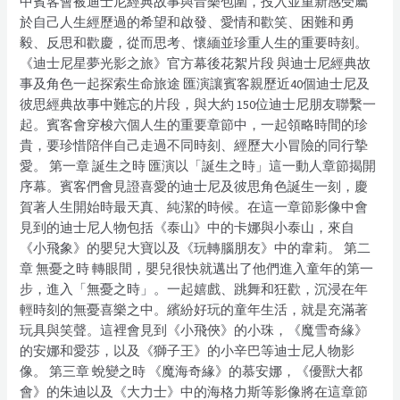
中賓客會被迪士尼經典故事與音樂包圍，投入並重新感受屬
於自己人生經歷過的希望和啟發、愛情和歡笑、困難和勇
毅、反思和歡慶，從而思考、懷緬並珍重人生的重要時刻。
《迪士尼星夢光影之旅》官方幕後花絮片段 與迪士尼經典故
事及角色一起探索生命旅途 匯演讓賓客親歷近40個迪士尼及
彼思經典故事中難忘的片段，與大約 150位迪士尼朋友聯繫一
起。賓客會穿梭六個人生的重要章節中，一起領略時間的珍
貴，要珍惜陪伴自己走過不同時刻、經歷大小冒險的同行摯
愛。 第一章 誕生之時 匯演以「誕生之時」這一動人章節揭開
序幕。賓客們會見證喜愛的迪士尼及彼思角色誕生一刻，慶
賀著人生開始時最天真、純潔的時候。在這一章節影像中會
見到的迪士尼人物包括《泰山》中的卡娜與小泰山，來自
《小飛象》的嬰兒大寶以及《玩轉腦朋友》中的韋莉。 第二
章 無憂之時 轉眼間，嬰兒很快就邁出了他們進入童年的第一
步，進入「無憂之時」。一起嬉戲、跳舞和狂歡，沉浸在年
輕時刻的無憂喜樂之中。繽紛好玩的童年生活，就是充滿著
玩具與笑聲。這裡會見到《小飛俠》的小珠，《魔雪奇緣》
的安娜和愛莎，以及《獅子王》的小辛巴等迪士尼人物影
像。 第三章 蛻變之時 《魔海奇緣》的慕安娜，《優獸大都
會》的朱迪以及《大力士》中的海格力斯等影像將在這章節