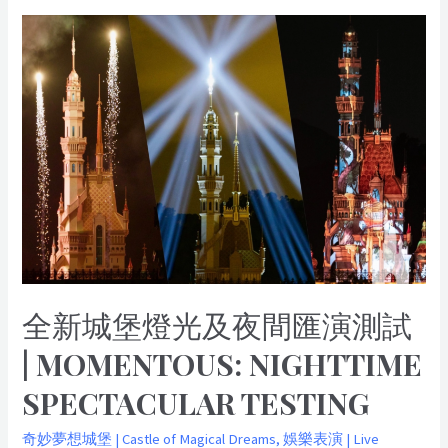
全
新
城
堡
燈
光
及
夜
間
匯
演
測
試
全新城堡燈光及夜間匯演測試
|
MOMENTOUS:
| MOMENTOUS: NIGHTTIME
Nighttime
SPECTACULAR TESTING
Spectacular
Testing
奇妙夢想城堡 | Castle of Magical Dreams
,
娛樂表演 | Live