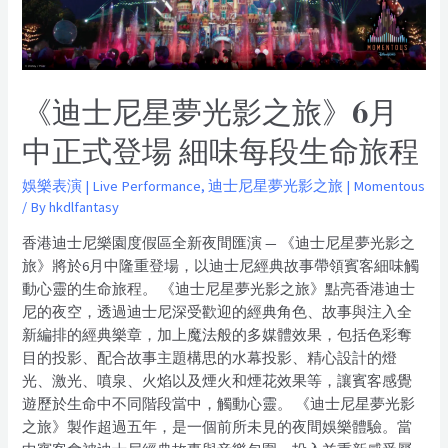
《迪士尼星夢光影之旅》6月
中正式登場 細味每段生命旅程
娛樂表演 | Live Performance
,
迪士尼星夢光影之旅 | Momentous
/ By
hkdlfantasy
香港迪士尼樂園度假區全新夜間匯演 — 《迪士尼星夢光影之
旅》將於6月中隆重登場，以迪士尼經典故事帶領賓客細味觸
動心靈的生命旅程。 《迪士尼星夢光影之旅》點亮香港迪士
尼的夜空，透過迪士尼深受歡迎的經典角色、故事與注入全
新編排的經典樂章，加上魔法般的多媒體效果，包括色彩奪
目的投影、配合故事主題構思的水幕投影、精心設計的燈
光、激光、噴泉、火焰以及煙火和煙花效果等，讓賓客感覺
遊歷於生命中不同階段當中，觸動心靈。 《迪士尼星夢光影
之旅》製作超過五年，是一個前所未見的夜間娛樂體驗。當