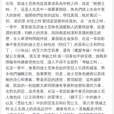
出現。當迪士尼角色從孩童成長為年輕人時，就是「蛻變之
時」了。這是人生其中一個重要階段，角色們踏上生命中更
大的旅程，拋開他們從前的認知，尋找真我，敢於嘗試一
切。 第四章 永恆之時 愛情是甜蜜和珍貴的。在「永恆之時」
一章中，賓客能見證迪士尼角色溫暖動人的愛情故事。從羞
澀的初遇，到醉人的浪漫，段段都是純潔和美麗的難忘經
歷，令人希望時間能停留，畫面能永遠保存。在這一章節影
像中會見到的迪士尼人物包括《阿拉丁》的茉莉公主和阿拉
丁，《小魚仙》的艾力和艾莉奧，還有《魔髮奇緣》中的長
髮公主樂佩。 第五章 考驗之時 當一切看似平靜安穩，挑戰和
障礙有時總會突然出現，讓人不得不去面對「考驗之時」。
在這一章中，會看到迪士尼角色如何受惡人引誘和威逼，勢
令他們偏離正軌、放棄夢想。但是，迪士尼角色總會以英雄
般的決心和勇氣，擊退邪惡的誘惑，實現願望。這跨越障
礙、凱旋的一刻提醒大家同樣擁有掌握和改變命運的力量，
去對抗邪惡，追求美善。在這一章節影像中會見到的迪士尼
人物包括《公主與青蛙》的霍博士，《獅子王》中的施卡，
以及《雪姑七友》中的邪惡皇后和白雪公主。 第六章 懷緬之
時 在人生路上的高低起伏中，總會有些人一直勉勵及伴陪。