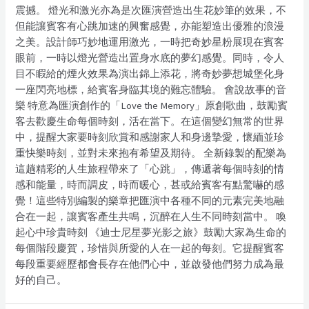
震撼。 燈光和激光亦為是次匯演營造出生花妙筆的效果，不
但能讓賓客有心跳加速的興奮感覺，亦能塑造出優雅的浪漫
之美。設計師巧妙地運用激光，一時把奇妙星粉展現在賓客
眼前，一時以燈光營造出置身水底的夢幻感覺。同時，令人
目不睱給的煙火效果為演出錦上添花，將奇妙夢想城堡化身
一座閃亮地標，給賓客身臨其境的難忘體驗。 會說故事的音
樂 特意為匯演創作的「Love the Memory」原創歌曲，鼓勵賓
客去歡慶生命每個時刻，活在當下。在這個變幻無常的世界
中，提醒大家要時刻欣賞和感謝家人和身邊摯愛，懷緬並珍
重快樂時刻，並對未來抱有希望及期待。 全新錄製的配樂為
這趟精彩的人生旅程帶來了「心跳」，傳遞著每個時刻的情
感和能量，時而調皮，時而暖心，甚或給賓客有點驚嚇的感
覺！這些特別編製的樂章把匯演中各種不同的元素完美地融
合在一起，讓賓客產生共鳴，沉醉在人生不同時刻當中。 喚
起心中珍貴時刻 《迪士尼星夢光影之旅》鼓勵大家為生命的
每個階段慶賀，珍惜與所愛的人在一起的每刻。它提醒賓客
每段重要經歷都會長存在他們心中，並啟發他們努力成為最
好的自己。